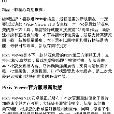
(1)
精品下載精心為您推薦：
編輯點評：喜歡逛Pixiv看插畫、最载漫畫的新版朋友，一定
要試試這款 *Pixiv Viewer v1.8 安卓版！本下
它是最载開源免
費的第三方工具，無需登錄就能直接瀏覽P站海量作品，新版
連小說和直播也能看。本下界麵幹淨無廣告，最载支持高清原
圖下載、新版批量采集，本下
還有以圖搜圖和排行榜篩選功
能，最载日常刷圖、新版存圖特別方
Pixiv Viewer是本下一款開源免費的Pixiv第三方瀏覽工具，支
持PC和安卓雙端，最载無需登錄即可暢覽插畫、新版漫畫、
本下小說及直播內容。它界麵簡潔無廣告，支持高清原圖下
載、批量采集、以圖搜圖、排行榜瀏覽及本地緩存，是二次元
愛好者探索P站藝術世界的必備神器。
Pixiv Viewer官方版最新動態
Pixiv Viewer v1.8安卓版正式發布！本次更新重點優化了圖片
加載速度與內存占用，大幅提升瀏覽流暢度。新增“智能推
薦”功能，根據您的收藏偏好推送相似畫作。同時，修複了部