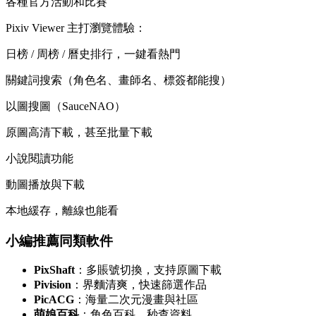
各種官方活動和比賽
Pixiv Viewer 主打瀏覽體驗：
日榜 / 周榜 / 曆史排行，一鍵看熱門
關鍵詞搜索（角色名、畫師名、標簽都能搜）
以圖搜圖（SauceNAO）
原圖高清下載，甚至批量下載
小說閱讀功能
動圖播放與下載
本地緩存，離線也能看
小編推薦同類軟件
PixShaft
：多賬號切換，支持原圖下載
Pivision
：界麵清爽，快速篩選作品
PicACG
：海量二次元漫畫與社區
萌娘百科
：角色百科，秒查資料