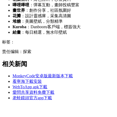
嗶哩嗶哩
：彈幕互動，畫師投稿豐富
畫世界
：創作分享，社區氛圍好
花瓣
：設計靈感庫，采集高清圖
堆糖
：美圖壁紙，分類精準
Kuroba
：Danbooru客戶端，標簽強大
給畫
：每日精選，無水印壁紙
标签：
责任编辑：探索
相关新闻
MonkeyCode安卓版最新版本下載
看寧海下載安裝
WebToApp apk下載
愛問共享資料免費下載
老蛙鏡頭官方app下載