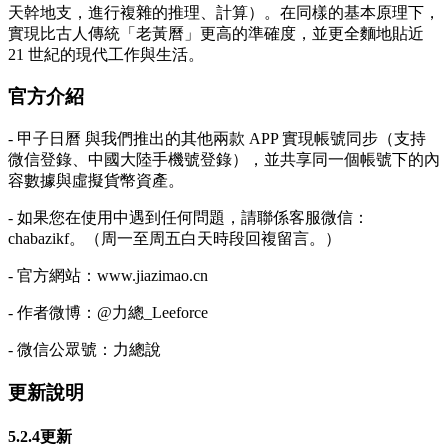
天幹地支，進行複雜的推理、計算）。在同樣的基本原理下，
實現比古人傳統「老黃曆」更高的準確度，並更全麵地貼近
21 世紀的現代工作與生活。
官方介紹
- 甲子日曆 與我們推出的其他兩款 APP 實現帳號同步（支持
微信登錄、中國大陸手機號登錄），並共享同一個帳號下的內
容數據與虛擬貨幣資產。
- 如果您在使用中遇到任何問題，請聯係客服微信：
chabazikf。（周一至周五白天時段回複留言。）
- 官方網站：www.jiazimao.cn
- 作者微博：@力總_Leeforce
- 微信公眾號：力總說
更新說明
5.2.4更新