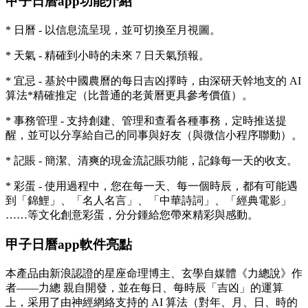
甲子日曆app功能介紹
* 日曆 - 以信息流呈現，並可切換至月視圖。
* 天氣 - 精確到小時的未來 7 日天氣預報。
* 宜忌 - 基於中國農曆的每日吉凶擇時，由深研天幹地支的 AI
算法*精確推定（比普通的老黃曆更具參考價值）。
* 事務管理 - 支持創建、管理和查看各種事務，定時推送提
醒，並可以分享給自己的同事與好友（與微信小程序聯動）。
* 記賬 - 簡潔、清爽的現金流記賬功能，記錄每一天的收支。
* 彩蛋 - 使用過程中，您在每一天、每一個時辰，都有可能遇
到「錦鯉」、「名人名言」、「中華詩詞」、「經典電影」
……等文化創意彩蛋，分分鍾給您帶來精彩與感動。
甲子日曆app軟件亮點
本產品由新浪認證的星座命理博主、玄學自媒體《力總說》作
者——力總 親自開發，並在每日、每時辰「吉凶」的運算
上，采用了由神經網絡支持的 AI 算法（對年、月、日、時的