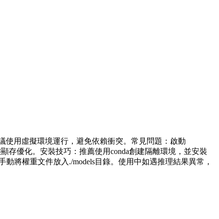
以上環境；建議使用虛擬環境運行，避免依賴衝突。常見問題：啟動
h_size為1或啟用動態顯存優化。安裝技巧：推薦使用conda創建隔離環境，並安裝
動將權重文件放入./models目錄。使用中如遇推理結果異常，
。