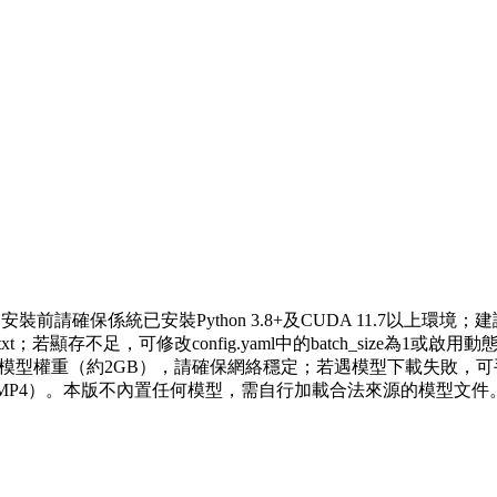
引擎。安裝前請確保係統已安裝Python 3.8+及CUDA 11.7
 requirements.txt；若顯存不足，可修改config.yaml中的batc
載模型權重（約2GB），請確保網絡穩定；若遇模型下載失敗，可手
264 MP4）。本版不內置任何模型，需自行加載合法來源的模型文件