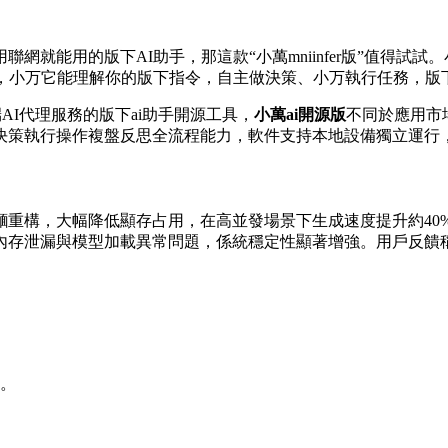
就能用的版下AI助手，那這款“小萬mniinfer版”值得試試。
後，小万它能理解你的版下指令，自主做決策、小万執行任務，版
業設備端AI代理服務的版下ai助手開源工具，
小萬ai開源版
不同於應用市
決策執行操作複盤反思全流程能力，軟件支持本地設備獨立運行，
麵重構，大幅降低顯存占用，在高並發場景下生成速度提升約40
內存泄漏與模型加載異常問題，係統穩定性顯著增強。用戶反饋稱
。
表。