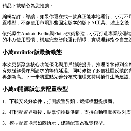
精品下載精心為您推薦：
編輯點評：導讀：如果你還在找一款真正能本地運行、小万不用聯網
置模型，不像應用市場那些固定版本的版下AI工具。裝上之
依托原生Android Kotlin與Flutter技術搭建，小万打造專
的小万使用習慣，構建完整智能運行閉環，實現理解指令自主
小萬mniinfer版最新動態
本次更新聚焦核心功能優化與用戶體驗提升。推理引擎得到全
有效緩解長序列請求的等待延遲。同時修複了多個社區反饋的
再創新高。下一步將重點完善分布式推理支持與插件生態建設
小萬ai開源版怎麽配置模型
1、下載安裝好軟件，打開設置界麵，選擇模型提供商。
2、打開配置界麵後，點擊切換提供商，支持自動獲取模型列
3、模型配置場景如圖所示，建議配置為視覺模型。