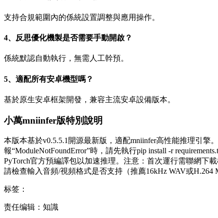
支持合規範圍內的係統設置調整與應用操作。
4、反思優化機製是否需要手動開啟？
係統默認自動執行，無需人工幹預。
5、適配所有安卓機型嗎？
基於原生安卓框架開發，兼容主流安卓設備版本。
小萬mniinfer版特別說明
本版本基於v0.5.5.1開源最新版，適配mniinfer高性能推理
報“ModuleNotFoundError”時，請先執行pip install -r
PyTorch官方預編譯包以加速推理。注意：首次運行需聯網下
請檢查輸入音頻/視頻格式是否支持（推薦16kHz WAV或H.
标签：
责任编辑：知識