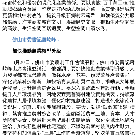
花都特色和優勢的現代化產業體係。要以實施“百千萬工程”推
動城鄉融合發展，堅定走好內涵式發展之路，高質量推進城市
更新和城中村改造，提質升級新鄉村示範帶，
加強優質公共服
務供給，注重涵養城市文明、賡續曆史文脈，推動生產空間集
約高效、生活空間宜居適度、生態空間山清水秀。
佛山市委書記唐屹峰：
加快推動農業轉型升級
3月20日，佛山市委農村工作會議召開，佛山市委書記唐
屹峰出席會議並講話。他強調，要加快推動農業轉型升級，大
力發展都市現代農業，做強水產、花卉、預製菜等產業集群，
深化農業科技創新，加快培育農業新質生產力，推動農文旅融
合發展，提升農業綜合效益。要深入實施鄉村建設行動，全麵
提升人居環境品質，因地製宜完善鄉村建設實施機製，持續深
化農村人居環境整治，優化鄉村規劃建設，打造現代化嶺南和
美鄉村，切實加強文明鄉風建設。要大力弘揚“敢飲頭啖湯”精
神，紮實推進農村綜合改革，全麵激活農村土地、資本、人才
等關鍵要素，發展壯大新型農村集體經濟，深化全域土地綜合
整治，加快新型村民住宅建設，不斷激發鄉村發展內生動力。
要堅持和加強黨對“三農”工作的全麵領導，堅決落實五級書記