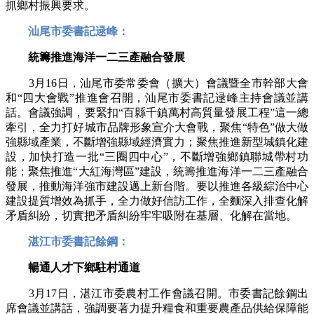
抓鄉村振興要求。
汕尾市委書記逯峰：
統籌推進海洋一二三產融合發展
3月16日，汕尾市委常委會（擴大）會議暨全市幹部大會
和“四大會戰”推進會召開，汕尾市委書記逯峰主持會議並講
話。會議強調，要緊扣“百縣千鎮萬村高質量發展工程”這一總
牽引，全力打好城市品牌形象宣介大會戰，聚焦“特色”做大做
強縣域產業，不斷增強縣域經濟實力；聚焦推進新型城鎮化建
設，加快打造一批“三圈四中心”，不斷增強鄉鎮聯城帶村功
能；聚焦推進“大紅海灣區”建設，統籌推進海洋一二三產融合
發展，推動海洋強市建設邁上新台階。要以推進各級綜治中心
建設提質增效為抓手，全力做好信訪工作，全麵深入排查化解
矛盾糾紛，切實把矛盾糾紛牢牢吸附在基層、化解在當地。
湛江市委書記餘鋼：
暢通人才下鄉駐村通道
3月17日，湛江市委農村工作會議召開。市委書記餘鋼出
席會議並講話，強調要著力提升糧食和重要農產品供給保障能