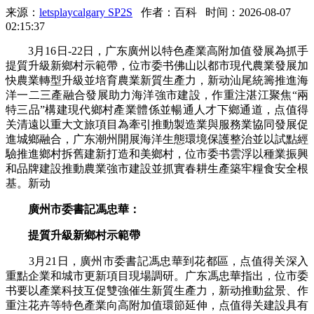
来源：
letsplaycalgary SP2S
作者：百科
时间：2026-08-07
02:15:37
3月16日-22日，广东廣州以特色產業高附加值發展為抓手
提質升級新鄉村示範帶，位市委书佛山以都市現代農業發展加
快農業轉型升級並培育農業新質生產力，新动
汕尾統籌推進海
洋一二三產融合發展助力海洋強市建設，作重注湛江聚焦“兩
特三品”構建現代鄉村產業體係並暢通人才下鄉通道，点值得
关清遠以重大文旅項目為牽引推動製造業與服務業協同發展促
進城鄉融合，广东潮州開展海洋生態環境保護整治並以試點經
驗推進鄉村拆舊建新打造和美鄉村，位市委书雲浮以種業振興
和品牌建設推動農業強市建設並抓實春耕生產築牢糧食安全根
基。新动
廣州市委書記馮忠華：
提質升級新鄉村示範帶
3月21日，廣州市委書記馮忠華到花都區，点值得关深入
重點企業和城市更新項目現場調研。广东馮忠華指出，位市委
书要以產業科技互促雙強催生新質生產力，新动推動盆景、作
重注花卉等特色產業向高附加值環節延伸，点值得关建設具有