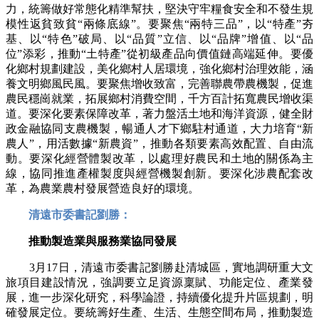
力，統籌做好常態化精準幫扶，堅決守牢糧食安全和不發生規
模性返貧致貧“兩條底線”。要聚焦“兩特三品”，以“特產”夯
基、以“特色”破局、以“品質”立信、以“品牌”增值、以“品
位”添彩，推動“土特產”從初級產品向價值鏈高端延伸。要優
化鄉村規劃建設，美化鄉村人居環境，強化鄉村治理效能，涵
養文明鄉風民風。要聚焦增收致富，完善聯農帶農機製，促進
農民穩崗就業，拓展鄉村消費空間，千方百計拓寬農民增收渠
道。要深化要素保障改革，著力盤活土地和海洋資源，健全財
政金融協同支農機製，暢通人才下鄉駐村通道，大力培育“新
農人”，用活數據“新農資”，推動各類要素高效配置、自由流
動。要深化經營體製改革，以處理好農民和土地的關係為主
線，協同推進產權製度與經營機製創新。要深化涉農配套改
革，為農業農村發展營造良好的環境。
清遠市委書記劉勝：
推動製造業與服務業協同發展
3月17日，清遠市委書記劉勝赴清城區，實地調研重大文
旅項目建設情況，強調要立足資源稟賦、功能定位、產業發
展，進一步深化研究，科學論證，持續優化提升片區規劃，明
確發展定位。要統籌好生產、生活、生態空間布局，推動製造