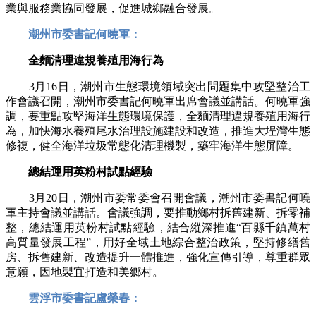
業與服務業協同發展，促進城鄉融合發展。
潮州市委書記何曉軍：
全麵清理違規養殖用海行為
3月16日，潮州市生態環境領域突出問題集中攻堅整治工
作會議召開，潮州市委書記何曉軍出席會議並講話。何曉軍強
調，要重點攻堅海洋生態環境保護，全麵清理違規養殖用海行
為，加快海水養殖尾水治理設施建設和改造，推進大埕灣生態
修複，健全海洋垃圾常態化清理機製，築牢海洋生態屏障。
總結運用英粉村試點經驗
3月20日，潮州市委常委會召開會議，潮州市委書記何曉
軍主持會議並講話。會議強調，要推動鄉村拆舊建新、拆零補
整，總結運用英粉村試點經驗，結合縱深推進“百縣千鎮萬村
高質量發展工程”，用好全域土地綜合整治政策，堅持修繕舊
房、拆舊建新、改造提升一體推進，強化宣傳引導，尊重群眾
意願，因地製宜打造和美鄉村。
雲浮市委書記盧榮春：