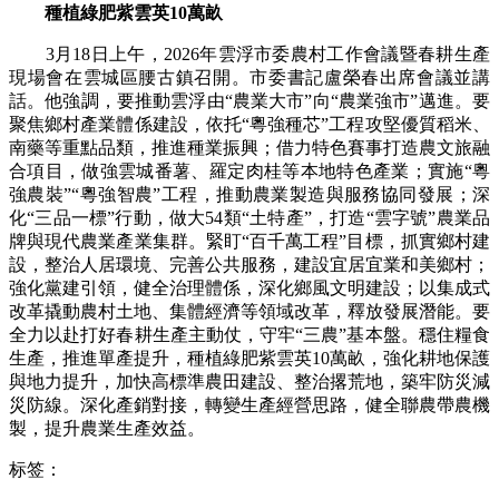
種植綠肥紫雲英10萬畝
3月18日上午，2026年雲浮市委農村工作會議暨春耕生產
現場會在雲城區腰古鎮召開。市委書記盧榮春出席會議並講
話。他強調，要推動雲浮由“農業大市”向“農業強市”邁進。要
聚焦鄉村產業體係建設，依托“粵強種芯”工程攻堅優質稻米、
南藥等重點品類，推進種業振興；借力特色賽事打造農文旅融
合項目，做強雲城番薯、羅定肉桂等本地特色產業；實施“粵
強農裝”“粵強智農”工程，推動農業製造與服務協同發展；深
化“三品一標”行動，做大54類“土特產”，打造“雲字號”農業品
牌與現代農業產業集群。緊盯“百千萬工程”目標，抓實鄉村建
設，整治人居環境、完善公共服務，建設宜居宜業和美鄉村；
強化黨建引領，健全治理體係，深化鄉風文明建設；以集成式
改革撬動農村土地、集體經濟等領域改革，釋放發展潛能。要
全力以赴打好春耕生產主動仗，守牢“三農”基本盤。穩住糧食
生產，推進單產提升，種植綠肥紫雲英10萬畝，強化耕地保護
與地力提升，加快高標準農田建設、整治撂荒地，築牢防災減
災防線。深化產銷對接，轉變生產經營思路，健全聯農帶農機
製，提升農業生產效益。
标签：