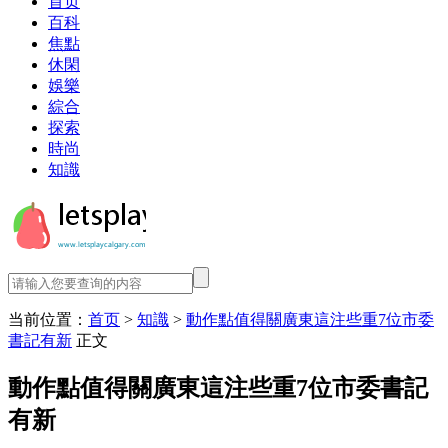
首页
百科
焦點
休閑
娛樂
綜合
探索
時尚
知識
当前位置：
首页
>
知識
>
動作點值得關廣東這注些重7位市委
書記有新
正文
動作點值得關廣東這注些重7位市委書記
有新