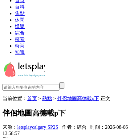
首页
百科
焦點
休閑
娛樂
綜合
探索
時尚
知識
当前位置：
首页
>
熱點
>
伴侶地圖高德載p下
正文
伴侶地圖高德載p下
来源：
letsplaycalgary SP2S
作者：綜合
时间：2026-08-06
13:58:57