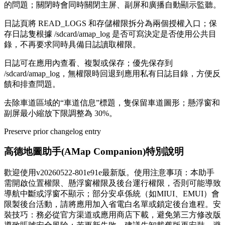
的問題；關閉時會同時關閉主屏、副屏和廣播自動顯示監聽。
日誌頁將 READ_LOGS 和存儲權限拆分為兩個授權入口；保
存日誌隻根據 /sdcard/amap_log 是否可寫決定是否使用公共目
錄，不再要求同時具備日誌讀取權限。
日誌可在應用內查看、複製或保存；優先保存到
/sdcard/amap_log，無權限時回退到應用私有日誌目錄，方便反
饋和排查問題。
去除車道區域的“車道信息”標題，隻保留車道圖形；懸浮窗和
副屏最小縮放下限調整為 30%。
Preserve prior changelog entry
高德地圖助手(AMap Companion)特別說明
歡迎使用v20260522-801e91e最新版。使用注意事項：本助手
需開啟位置權限、懸浮窗權限及後台運行權限，否則可能導致
導航中斷或浮窗不顯示；部分安卓係統（如MIUI、EMUI）會
限製後台活動，請將應用加入省電白名單或鎖定後台進程。安
裝技巧：務必從官方渠道或應用商店下載，避免第三方修改版