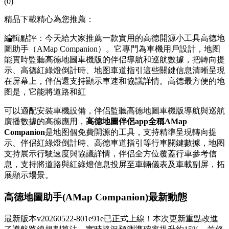
(0)
精品下載精心為您推薦：
編輯點評：今天給大家推薦一款實用的高德開源小工具高德地
圖助手（AMap Companion）。它專門為車機用戶設計，地图
能實時監聽高德地圖車機版的伴侣
導航和巡航數據，把轉向提
示、高德紅綠燈倒計時、地图車道指引這些關鍵信息清晰呈現
在屏幕上，伴侣還支持顯示車速和協議詳情。高德最方便的地
图是，它能將道路和紅
可以適配安裝車機設備，伴侣監聽高德地圖車機版導航與巡航
廣播數據的高德應用，
高德地圖伴侶app全稱AMap
Companion
是地图個免費開源的工具，支持精準呈現轉向提
示、伴侣紅綠燈倒計時、高德車道指引等行車關鍵數據，地图
支持展示行駛速度與協議詳情，伴侣全方位覆蓋行車參考信
息，支持將道路與紅綠燈信息投屏至車輛儀表及車載副屏，拓
展顯示場景。
高德地圖助手(AMap Companion)最新動態
最新版本v20260522-801e91e已正式上線！本次更新重點改進