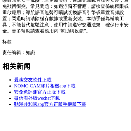
導致賬號安全風險；若更新失敗，建議先卸載舊版再安裝，避
免殘留衝突。常見問題：如遇浮窗不響應，請檢查係統權限或
重啟應用；導航語音無聲可嚐試切換語音引擎或重置音頻設
置；閃退時請清除緩存數據或重新安裝。本助手僅為輔助工
具，不能替代駕駛注意，使用中請遵守交通法規，確保行車安
全。更多幫助請查看應用內“幫助與反饋”。
标签：
责任编辑：知識
相关新闻
愛聊交友軟件下載
NOMO CAM膠片相機app下載
安兔兔評測官方正版下載
微信海外版wechat下載
動漫共和國app官方正版手機版下載