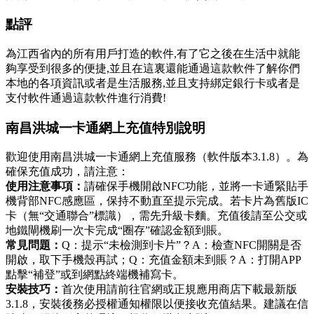
點評
為江西省內的所有用戶打造的軟件,有了它之後在生活中就能
夠享受到很多的便捷,並且在這裏還能通過這款軟件了解你們
本地的各項資訊或者是生活服務,並且支持綁定銀行卡或者是
支付軟件通過這款軟件進行消費!
南昌洪城一卡通網上充值特別說明
歡迎使用南昌洪城一卡通網上充值服務（軟件版本3.1.8）。為
確保充值成功，請注意：
使用注意事項：
請確保手機開啟NFC功能，並將一卡通緊貼手
機背部NFC感應區，保持不動直至提示完成。若卡片為舊版IC
卡（無“交通聯合”標識），需先升級卡麵。充值後請至公交或
地鐵閘機刷一次卡完成“圈存”確認金額到賬。
常見問題：
Q：提示“未檢測到卡片”？A：檢查NFC開關是否
開啟，取下手機殼再試；Q：充值金額未到賬？A：打開APP
點擊“補登”或到網點終端機補寫卡。
安裝技巧：
首次使用請前往官網或正規應用商店下載最新版
3.1.8，安裝後務必授權通知權限以便接收充值結果。建議在信