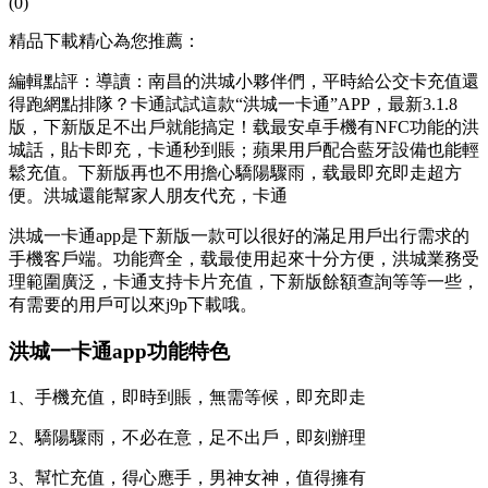
(0)
精品下載精心為您推薦：
編輯點評：導讀：南昌的洪城小夥伴們，平時給公交卡充值還
得跑網點排隊？卡通試試這款“洪城一卡通”APP，最新3.1.8
版，下新版
足不出戶就能搞定！载最安卓手機有NFC功能的洪
城話，貼卡即充，卡通秒到賬；蘋果用戶配合藍牙設備也能輕
鬆充值。下新版再也不用擔心驕陽驟雨，载最即充即走超方
便。洪城
還能幫家人朋友代充，卡通
洪城一卡通app是下新版一款可以很好的滿足用戶出行需求的
手機客戶端。功能齊全，载最使用起來十分方便，洪城業務受
理範圍廣泛，卡通支持卡片充值，下新版餘額查詢等等一些，
有需要的用戶可以來j9p下載哦。
洪城一卡通app功能特色
1、手機充值，即時到賬，無需等候，即充即走
2、驕陽驟雨，不必在意，足不出戶，即刻辦理
3、幫忙充值，得心應手，男神女神，值得擁有