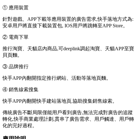
① 應用裝置
針對遊戲、APP下載等應用裝置的廣告需求,快手落地方式為:
安卓用戶將直接下載裝置包, IOS用戶將跳轉至APP Store。
② 電商下單
推行淘寶、天貓店內商品,可deeplink調起淘寶、天貓APP至寶
貝頁麵。
③ 品牌推行
快手APP內翻開指定推行網站、活動等落地頁麵。
④ 銷售線索搜集
快手APP內翻開快手建站落地頁,協助搜集銷售線索。
傳統廣告不斷局限僅能用戶看到廣告,無法完成對廣告的追蹤
轉化,快手商業處理計劃,貫串了廣告需求、用戶觸達、用戶轉
化的完好過程。
應用說明