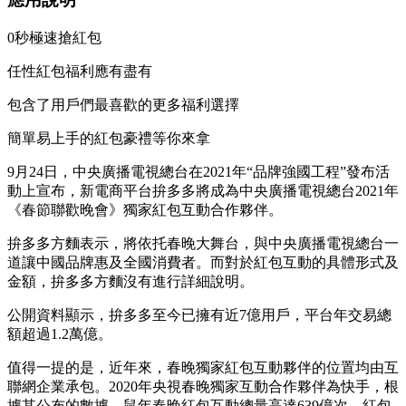
0秒極速搶紅包
任性紅包福利應有盡有
包含了用戶們最喜歡的更多福利選擇
簡單易上手的紅包豪禮等你來拿
9月24日，中央廣播電視總台在2021年“品牌強國工程”發布活
動上宣布，新電商平台拚多多將成為中央廣播電視總台2021年
《春節聯歡晚會》獨家紅包互動合作夥伴。
拚多多方麵表示，將依托春晚大舞台，與中央廣播電視總台一
道讓中國品牌惠及全國消費者。而對於紅包互動的具體形式及
金額，拚多多方麵沒有進行詳細說明。
公開資料顯示，拚多多至今已擁有近7億用戶，平台年交易總
額超過1.2萬億。
值得一提的是，近年來，春晚獨家紅包互動夥伴的位置均由互
聯網企業承包。2020年央視春晚獨家互動合作夥伴為快手，根
據其公布的數據，鼠年春晚紅包互動總量高達639億次，紅包