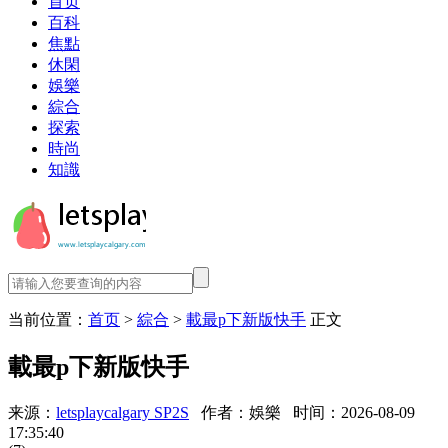
首页
百科
焦點
休閑
娛樂
綜合
探索
時尚
知識
当前位置：
首页
>
綜合
>
載最p下新版快手
正文
載最p下新版快手
来源：
letsplaycalgary SP2S
作者：娛樂
时间：2026-08-09
17:35:40