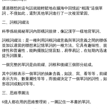
通過聯想的這句話就能輕鬆地在腦海中回憶起“相識”這個單
詞，不僅如此，還對其他單詞進行了一次複習鞏固。
二、詞根詞綴法
科學係統揭秘單詞內部構詞規律，像記漢字一樣地背單詞。
詞根詞綴法：是一種利用詞根詞綴意義與單詞意義之間的聯係
並加以適當的聯想來記憶單詞的一種方法。它具有趣味性、規
律性和普遍性，能夠擺脫記憶盲點，易學易記，在短期內迅速
提升詞匯量。
一個完整的單詞是由前綴、詞根和後綴三個部分組成。
其中詞根表示一個單詞的抽象含義，如說、寫、看等等，前綴
表示方向、數量屬性等等，而後綴決定了一個單詞的詞性，如
形容詞或動詞等等。
三、思維導圖法
6億人都在用的思維整理術，一圖記住一本書的單詞。