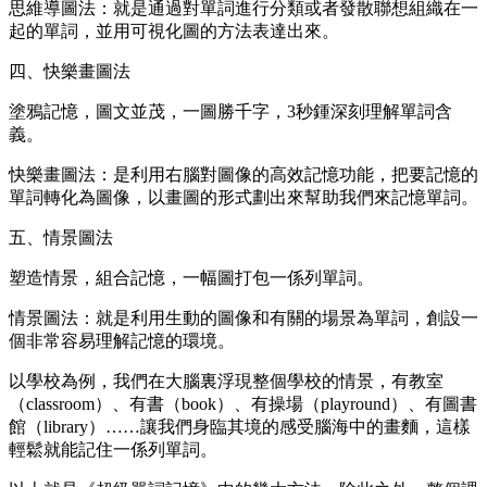
思維導圖法：就是通過對單詞進行分類或者發散聯想組織在一
起的單詞，並用可視化圖的方法表達出來。
四、快樂畫圖法
塗鴉記憶，圖文並茂，一圖勝千字，3秒鍾深刻理解單詞含
義。
快樂畫圖法：是利用右腦對圖像的高效記憶功能，把要記憶的
單詞轉化為圖像，以畫圖的形式劃出來幫助我們來記憶單詞。
五、情景圖法
塑造情景，組合記憶，一幅圖打包一係列單詞。
情景圖法：就是利用生動的圖像和有關的場景為單詞，創設一
個非常容易理解記憶的環境。
以學校為例，我們在大腦裏浮現整個學校的情景，有教室
（classroom）、有書（book）、有操場（playround）、有圖書
館（library）……讓我們身臨其境的感受腦海中的畫麵，這樣
輕鬆就能記住一係列單詞。