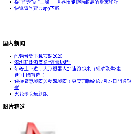
從“首秀”到“主場”，世界技能博物館裏的廣東印記
快遞查詢寶典app下載
国内新闻
酷狗音樂下載安裝2026
深圳新能源產業“滿電馳騁”
帶著上下遊，人形機器人加速跑起來（經濟聚焦·走
進“中國智造”）
連接廣惠城際與穗深城際！東莞西聯絡線7月27日開通運
營
火花學院最新版
图片精选