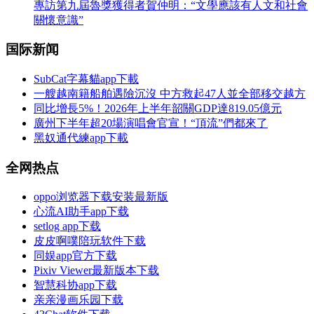
專訪第九屆魯獎獲得者賀仲明：“文學應該有人文和社會
關懷意識”
国际新闻
SubCat字幕貓app下載
一艘越南籍船舶遇險沉沒 中方救起47人並全部移交越方
同比增長5%！2026年上半年韶關GDP達819.05億元
廣州下半年超20場演唱會官宣！“頂流”們都來了
黑奴通代練app下載
全网热点
oppo浏览器下载安装最新版
心流AI助手app下载
setlog app下载
皮皮啊噗陪玩软件下载
同娱app官方下载
Pixiv Viewer最新版本下载
智慧科协app下载
亲亲漫画乐园下载