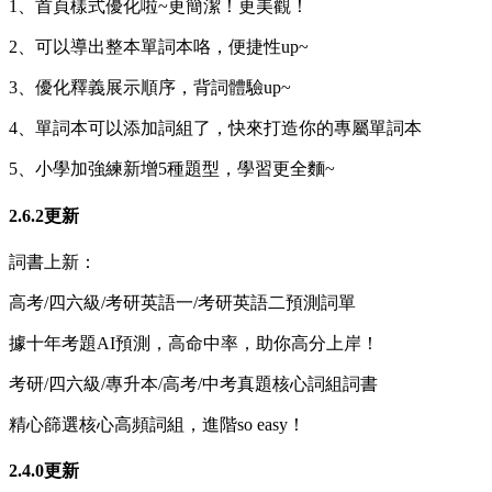
1、首頁樣式優化啦~更簡潔！更美觀！
2、可以導出整本單詞本咯，便捷性up~
3、優化釋義展示順序，背詞體驗up~
4、單詞本可以添加詞組了，快來打造你的專屬單詞本
5、小學加強練新增5種題型，學習更全麵~
2.6.2更新
詞書上新：
高考/四六級/考研英語一/考研英語二預測詞單
據十年考題AI預測，高命中率，助你高分上岸！
考研/四六級/專升本/高考/中考真題核心詞組詞書
精心篩選核心高頻詞組，進階so easy！
2.4.0更新