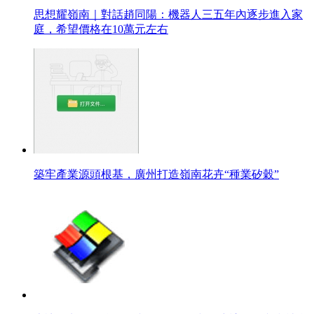
思想耀嶺南｜對話趙同陽：機器人三五年內逐步進入家
庭，希望價格在10萬元左右
築牢產業源頭根基，廣州打造嶺南花卉“種業矽穀”