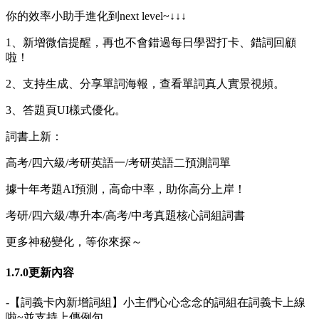
你的效率小助手進化到next level~↓↓↓
1、新增微信提醒，再也不會錯過每日學習打卡、錯詞回顧
啦！
2、支持生成、分享單詞海報，查看單詞真人實景視頻。
3、答題頁UI樣式優化。
詞書上新：
高考/四六級/考研英語一/考研英語二預測詞單
據十年考題AI預測，高命中率，助你高分上岸！
考研/四六級/專升本/高考/中考真題核心詞組詞書
更多神秘變化，等你來探～
1.7.0更新內容
-【詞義卡內新增詞組】小主們心心念念的詞組在詞義卡上線
啦~並支持上傳例句