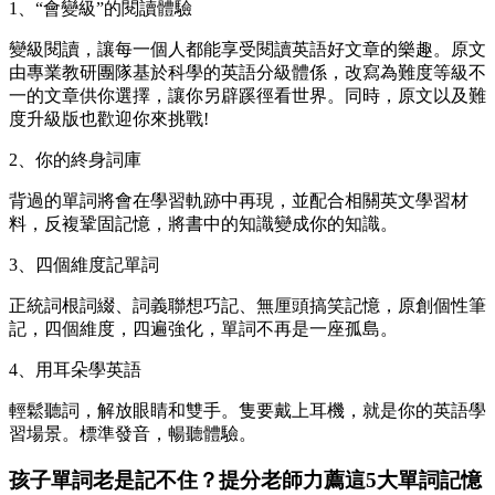
1、“會變級”的閱讀體驗
變級閱讀，讓每一個人都能享受閱讀英語好文章的樂趣。原文
由專業教研團隊基於科學的英語分級體係，改寫為難度等級不
一的文章供你選擇，讓你另辟蹊徑看世界。同時，原文以及難
度升級版也歡迎你來挑戰!
2、你的終身詞庫
背過的單詞將會在學習軌跡中再現，並配合相關英文學習材
料，反複鞏固記憶，將書中的知識變成你的知識。
3、四個維度記單詞
正統詞根詞綴、詞義聯想巧記、無厘頭搞笑記憶，原創個性筆
記，四個維度，四遍強化，單詞不再是一座孤島。
4、用耳朵學英語
輕鬆聽詞，解放眼睛和雙手。隻要戴上耳機，就是你的英語學
習場景。標準發音，暢聽體驗。
孩子單詞老是記不住？提分老師力薦這5大單詞記憶