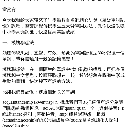
當然有！
今天我就給大家帶來了牛學霸數百名師精心研發《超級單詞記
憶》課程，整套課程傳授學生五大背單詞方法，教你快速攻破
中小學高頻詞匯，快速提高英語成績！
一、模塊聯想法
顛覆傳統思維，直觀、有效、形象的單詞記憶法30秒記憶一個
單詞，帶你體驗飛一般的記憶感覺！
模塊聯想法：在一個陌生的單詞中找出熟悉的模塊，再把各個
模塊和中文意思，按順序聯想在一起，通過想象在腦海中形成
生動的畫麵，快速幾下單詞的方法。
比如我們要記憶下麵這個超長的單詞：
acquaintanceship [kwentnsp] n. 相識我們可以把這個單詞分為我
們熟悉的幾個模塊：ac: AC米蘭quain: quan，全（近似拚音）i:
蠟燭tance: 探測（完整拚音）ship: 船通過聯想：相識
(acquaintanceship)的AC米蘭成員全(quain)舉著蠟燭(i)去探測
(tance)船(ship)。