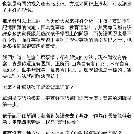
也就是時間的投入產出比太低。方法如同錦上添花，可以讓孩
子更好的記憶。
那麽針對以上三點，今天給大家來好好分析一下孩子英語單詞
記憶困難的問題，因為從事線上教育這幾年，其實每天都有許
許多多的家長跟我谘詢孩子學習上的問題，而英語問題也是不
在少數，而在英語學習中單詞是學習英語的前提基礎之一，也
是很多同學很頭疼的事情。
我們知道，無論什麽事情，都有解決的方法，現在還沒有答
案，隻是你還沒有遇到。正所謂“山高自有客行路，水深自有
渡船人。世事無難事，隻要肯用心。那麽學習也是一樣的，隻
要找對方法就能解決問題！
怎麽才能幫助孩子輕鬆背單詞呢？
單詞是英語的根基，要蓋好英語這門語言大廈，豐富的詞匯是
第一步。
孩子記不住單詞，漸漸對英語失去了興趣，作為家長隻能幹著
急，隻能四處奔波，找尋“靈丹妙藥”。
那有沒有一種方法，可以提高孩子的記憶單詞的效率呢？