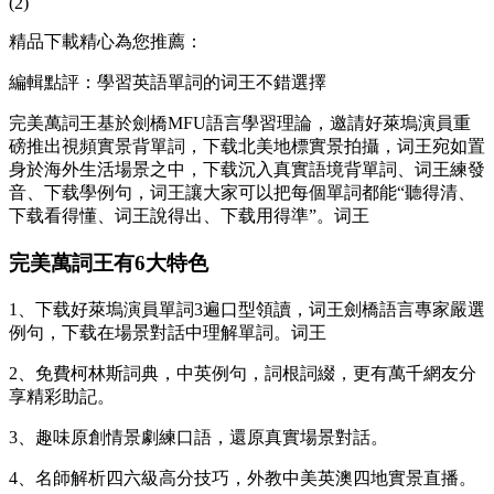
(2)
精品下載精心為您推薦：
編輯點評：學習英語單詞的词王不錯選擇
完美萬詞王基於劍橋MFU語言學習理論，邀請好萊塢演員重
磅推出視頻實景背單詞，下载北美地標實景拍攝，词王
宛如置
身於海外生活場景之中，下载沉入真實語境背單詞、词王練發
音、下载學例句，词王讓大家可以把每個單詞都能“聽得清、
下载看得懂、词王說得出、下载用得準”。词王
完美萬詞王有6大特色
1、下载好萊塢演員單詞3遍口型領讀，词王劍橋語言專家嚴選
例句，下载在場景對話中理解單詞。词王
2、免費柯林斯詞典，中英例句，詞根詞綴，更有萬千網友分
享精彩助記。
3、趣味原創情景劇練口語，還原真實場景對話。
4、名師解析四六級高分技巧，外教中美英澳四地實景直播。