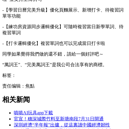
-【學習日曆完美升級】優化頁麵展示、新增打卡、待複習詞
單等功能
-【練功房資源同步邏輯優化】可隨時複習當日新學單詞、待
複習單詞
-【打卡邏輯優化】複習單詞也可以完成當日打卡啦
同學如果覺得我們做的還不錯，請給一個好評吧～
“萬詞王”、“完美萬詞王”是我公司合法享有的商標。
标签：
责任编辑：焦點
相关新闻
嗔嗔AI玩具app下載
官宣！穗深城際竹料至新塘南段7月31日開通
深圳經濟“半年報”出爐，從這裏讀中國經濟韌性