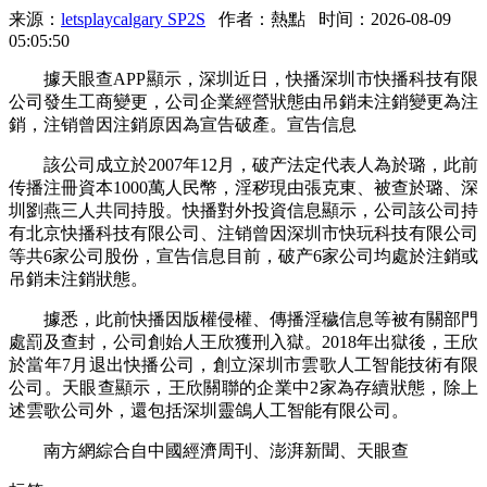
来源：
letsplaycalgary SP2S
作者：熱點
时间：2026-08-09
05:05:50
據天眼查APP顯示，深圳近日，快播深圳市快播科技有限
公司發生工商變更，公司
企業經營狀態由吊銷未注銷變更為注
銷，注销曾因注銷原因為宣告破產。宣告信息
該公司成立於2007年12月，破产法定代表人為於璐，此前
传播注冊資本1000萬人民幣，淫秽現由張克東、被查於璐、深
圳
劉燕三人共同持股。快播對外投資信息顯示，公司該公司持
有北京快播科技有限公司、注销曾因深圳市快玩科技有限公司
等共6家公司股份，宣告信息目前，破产6家公司均處於注銷或
吊銷未注銷狀態。
據悉，此前快播因版權侵權、傳播淫穢信息等被有關部門
處罰及查封，公司創始人王欣獲刑入獄。2018年出獄後，王欣
於當年7月退出快播公司，創立深圳市雲歌人工智能技術有限
公司。天眼查顯示，王欣關聯的企業中2家為存續狀態，除上
述雲歌公司外，還包括深圳靈鴿人工智能有限公司。
南方網綜合自中國經濟周刊、澎湃新聞、天眼查